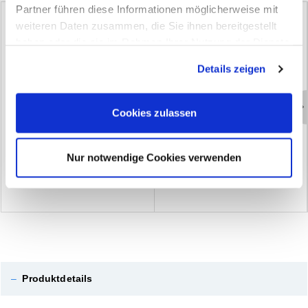
Partner führen diese Informationen möglicherweise mit
weiteren Daten zusammen, die Sie ihnen bereitgestellt
haben oder die sie im Rahmen Ihrer Nutzung der Dienste
gesammelt haben. Sie geben Einwilligung zu unseren
Details zeigen
Cookies, wenn Sie unsere Webseite weiterhin nutzen.
Cookies zulassen
E
r
s
a
t
z
k
l
i
n
g
e
n
f
ü
r
C
u
t
t
e
r
m
e
s
s
e
r
S
i
c
h
e
r
h
e
i
t
s
m
e
s
s
e
r
s
c
h
m
a
l
(10)
(2)
Nur notwendige Cookies verwenden
–
Produktdetails