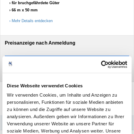
für bruchgefährdete Güter
66 m x 50 mm
Mehr Details entdecken
Preisanzeige nach Anmeldung
Anmelden
Neu hier?
Jetzt registrieren
Diese Webseite verwendet Cookies
Wir verwenden Cookies, um Inhalte und Anzeigen zu
personalisieren, Funktionen für soziale Medien anbieten
Drucken
Artikel
empfehlen
zu können und die Zugriffe auf unsere Website zu
analysieren. Außerdem geben wir Informationen zu Ihrer
–
Könnte Sie auch interessieren
Verwendung unserer Website an unsere Partner für
soziale Medien, Werbung und Analysen weiter. Unsere