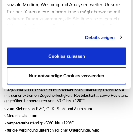
soziale Medien, Werbung und Analysen weiter. Unsere
Partner führen diese Informationen möglicherweise mit
weiteren Daten zusammen, die Sie ihnen bereitgestellt
haben oder die sie im Rahmen Ihrer Nutzung der Dienste
gesammelt haben. Sie geben Einwilligung zu unseren
Details zeigen
Cookies, wenn Sie unsere Webseite weiterhin nutzen.
Cookies zulassen
Nur notwendige Cookies verwenden
2-K-Strukturklebstoff auf Methyl-Methacrylatester-Basis. Ideal für
Metallverbindungen, schwer zu verklebende Kunst -und Verbundstoffe.
Gegenüber klassischen Strukturverklebungen, überzeugt Repos MMA
mit seiner extremen Zugscherfestigkeit, Restelastizität sowie Resistenz
gegenüber Temperaturen von -50°C bis +120°C.
zum Kleben von PVC, GFK, Stahl und Aluminium
Material wird starr
temperaturbeständig: -50°C bis +120°C
für die Verbindung unterschiedlicher Untergründe, wie: