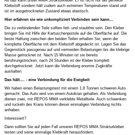
All das kann unser MMA Strukturkleber. Er ist nicht nur der perfekte
Klebstoff sondern hält zudem auch extremen Temperaturen stand und
ist im ausgetrockneten Zustand etwas elastisch.
Hier erfahren sie wie unkompliziert Verbinden sein kann…
Die zu verbindenden Teile sollten fett- und staubfrei sein. Den Kleber
bringen Sie mit Hilfe der Kartuschenpistole auf die Oberfläche auf. Die
beste Haftung zwischen den beiden Teilen erhalten Sie, wenn die
komplette Oberfläche mit dem Klebstoff abgedeckt ist. Legen Sie das
Gegenstück passgenau auf und vermeiden Belastungen bis die klebrige
Masse getrocknet ist. Nach 15 Minuten ist sie bereits
berührungstrocken, nach 24 Stunden ist der Kleber komplett
durchgetrocknet. Jetzt kann die Verbindung enorme Zugkräfte
aushalten.
Das hält…. - eine Verbindung für die Ewigkeit
Wir haben einen Belastungstest mit einem 1,8 Tonnen schweren Auto
gemacht. Das Auto wird von einem Autokran gehalten. Als Verbindung
dienen zwei, mit REPOS MMA verklebte Metallteile. Auch schwenken
und ruckeln des Krans können dieser einmaligen Verbindung nichts
anhaben.
Interessiert?
Dann sollten Sie auf jeden Fall unseren REPOS MMA Strukturkleber
testen und seine einmalige Klebkraft herausfordern.