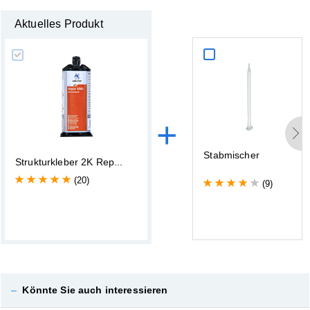
Aktuelles Produkt
+
S
t
a
b
m
i
s
c
h
e
r
S
t
r
u
k
t
u
r
k
l
e
b
e
r
2
K
R
e
p
.
.
.
(20)
(9)
–
Könnte Sie auch interessieren