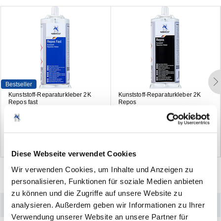
Bestseller
K
u
n
s
t
s
t
o
f
f
-
R
e
p
a
r
a
t
u
r
k
l
e
b
e
r
2
K
K
u
n
s
t
s
t
o
f
f
-
R
e
p
a
r
a
t
u
r
k
l
e
b
e
r
2
K
R
e
p
o
s
f
a
s
t
R
e
p
o
s
(84)
(18)
Diese Webseite verwendet Cookies
Wir verwenden Cookies, um Inhalte und Anzeigen zu
personalisieren, Funktionen für soziale Medien anbieten
zu können und die Zugriffe auf unsere Website zu
analysieren. Außerdem geben wir Informationen zu Ihrer
–
Produktdetails
Verwendung unserer Website an unsere Partner für