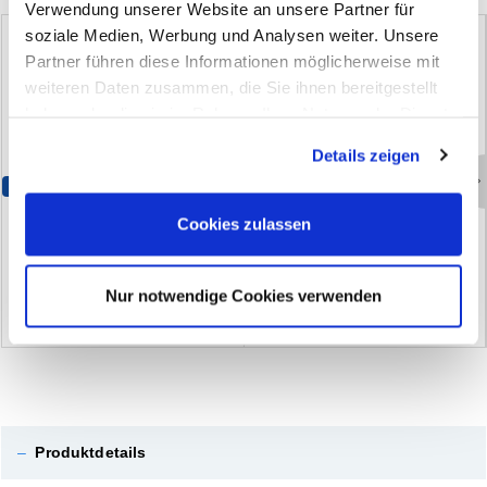
Verwendung unserer Website an unsere Partner für
soziale Medien, Werbung und Analysen weiter. Unsere
Partner führen diese Informationen möglicherweise mit
weiteren Daten zusammen, die Sie ihnen bereitgestellt
haben oder die sie im Rahmen Ihrer Nutzung der Dienste
gesammelt haben. Sie geben Einwilligung zu unseren
Details zeigen
Cookies, wenn Sie unsere Webseite weiterhin nutzen.
Bestseller
Bestseller
K
u
n
s
t
s
t
o
f
f
-
R
e
p
a
r
a
t
u
r
k
l
e
b
e
r
2
K
S
t
r
u
k
t
u
r
k
l
e
b
e
r
2
K
R
e
p
o
s
M
M
A
Cookies zulassen
R
e
p
o
s
f
a
s
t
(84)
(20)
Nur notwendige Cookies verwenden
–
Produktdetails