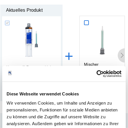
Aktuelles Produkt
+
M
i
s
c
h
e
r
K
u
n
s
t
s
t
o
f
f
-
R
e
p
a
r
a
t
u
r
k
l
e
b
.
.
.
(7)
(0)
Diese Webseite verwendet Cookies
Wir verwenden Cookies, um Inhalte und Anzeigen zu
personalisieren, Funktionen für soziale Medien anbieten
zu können und die Zugriffe auf unsere Website zu
–
Könnte Sie auch interessieren
analysieren. Außerdem geben wir Informationen zu Ihrer