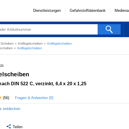
Dienstleistungen
Gefahrstoffdatenbank
Mediena
›
Scheiben
›
Kotflügelscheiben
›
Kotflügelscheiben
elscheiben
›
Kotflügelscheiben
-20
elscheiben
ach DIN 522 C, verzinkt, 6,4 x 20 x 1,25
Fragen & Antworten (0)
(56)
ls entdecken
Teilen