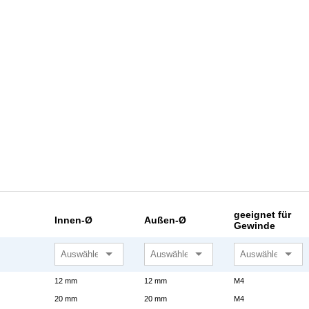
geeignet für
Innen-Ø
Außen-Ø
Gewinde
12 mm
12 mm
M4
20 mm
20 mm
M4