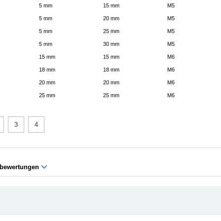
5 mm
15 mm
M5
5 mm
20 mm
M5
5 mm
25 mm
M5
5 mm
30 mm
M5
15 mm
15 mm
M6
18 mm
18 mm
M6
20 mm
20 mm
M6
25 mm
25 mm
M6
3
4
bewertungen