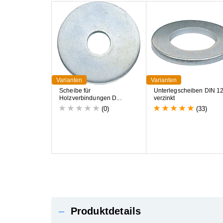
Varianten
Varianten
S
c
h
e
i
b
e
f
ü
r
U
n
t
e
r
l
e
g
s
c
h
e
i
b
e
n
D
I
N
1
H
o
l
z
v
e
r
b
i
n
d
u
n
g
e
n
D
.
.
.
v
e
r
z
i
n
k
t
(0)
(33)
–
Produktdetails