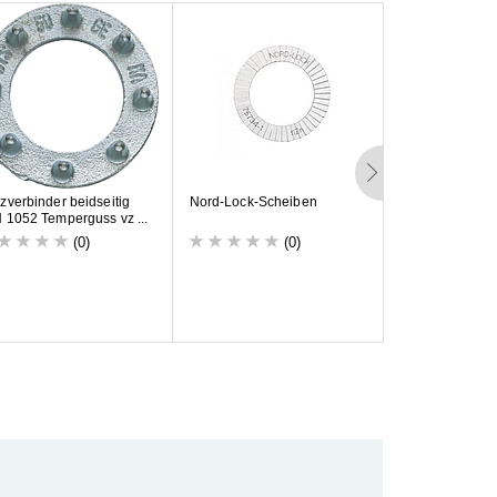
Varianten
l
z
v
e
r
b
i
n
d
e
r
b
e
i
d
s
e
i
t
i
g
N
o
r
d
-
L
o
c
k
-
S
c
h
e
i
b
e
n
S
c
h
e
i
b
e
D
I
N
1
2
N
1
0
5
2
T
e
m
p
e
r
g
u
s
s
v
z
.
.
.
1
4
0
H
V
4
1
m
m
(0)
(0)