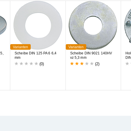
Varianten
Varianten
2
5
,
S
c
h
e
i
b
e
D
I
N
1
2
5
P
A
6
6
,
4
S
c
h
e
i
b
e
D
I
N
9
0
2
1
1
4
0
H
V
H
o
m
m
v
z
5
,
3
m
m
D
I
(0)
(2)