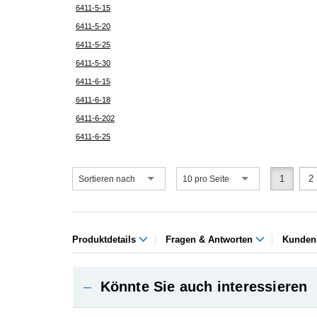
6411-5-15
6411-5-20
6411-5-25
6411-5-30
6411-6-15
6411-6-18
6411-6-202
6411-6-25
1
2
Sortieren nach
10 pro Seite
Produktdetails
Fragen & Antworten
Kunden
–
Könnte Sie auch interessieren