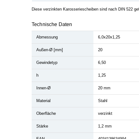
Diese verzinkten Karosseriescheiben sind nach DIN 522 gefer
Technische Daten
Abmessung
6,0x20x1,25
Außen-Ø [mm]
20
Gewindetyp
6,50
h
1,25
Innen-Ø
20 mm
Material
Stahl
Oberfläche
verzinkt
Stärke
1,2 mm
EAN
4034138634994