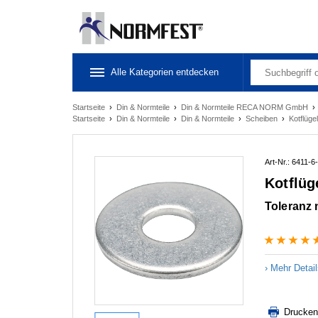
Alle Kategorien entdecken
Startseite
›
Din & Normteile
›
Din & Normteile RECA NORM GmbH
Startseite
›
Din & Normteile
›
Din & Normteile
›
Scheiben
›
Kotflüg
Art-Nr.: 6411-6
Kotflüg
Toleranz n
Mehr Detai
Drucken