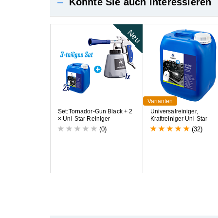
–
Könnte Sie auch interessieren
Neu
Varianten
S
e
t
:
T
o
r
n
a
d
o
r
-
G
u
n
B
l
a
c
k
+
2
U
n
i
v
e
r
s
a
l
r
e
i
n
i
g
e
r
,
×
U
n
i
-
S
t
a
r
R
e
i
n
i
g
e
r
K
r
a
f
t
r
e
i
n
i
g
e
r
U
n
i
-
S
t
a
r
(0)
(32)