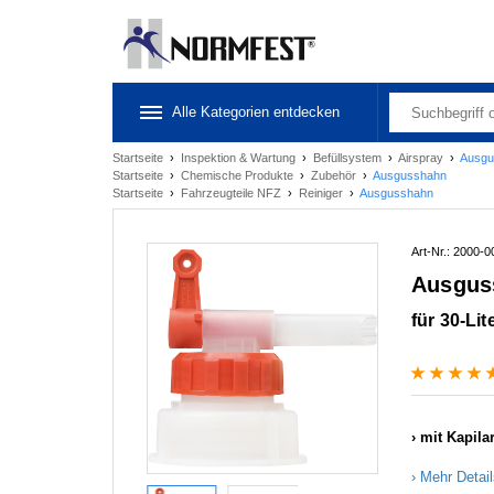
Alle Kategorien entdecken
Startseite
›
Inspektion & Wartung
›
Befüllsystem
›
Airspray
›
Ausgu
Startseite
›
Chemische Produkte
›
Zubehör
›
Ausgusshahn
Startseite
›
Fahrzeugteile NFZ
›
Reiniger
›
Ausgusshahn
Art-Nr.: 2000-
Ausgus
für 30-Li
mit Kapila
Mehr Detai