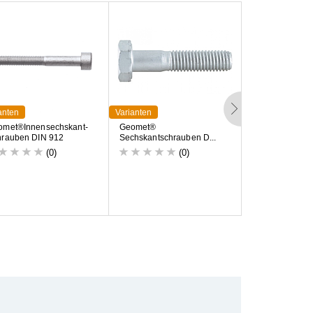
anten
Varianten
Varianten
o
m
e
t
®
I
n
n
e
n
s
e
c
h
s
k
a
n
t
-
G
e
o
m
e
t
®
S
p
a
n
p
l
a
t
t
e
n
s
c
h
h
r
a
u
b
e
n
D
I
N
9
1
2
S
e
c
h
s
k
a
n
t
s
c
h
r
a
u
b
e
n
D
.
.
.
v
e
r
z
i
n
k
t
(0)
(0)