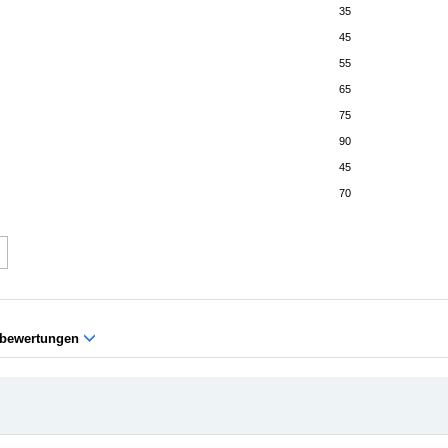
35
45
55
65
75
90
45
70
bewertungen