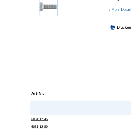
Mehr Detai
Drucken
Art-Nr.
6031-12-45
6031-12-80