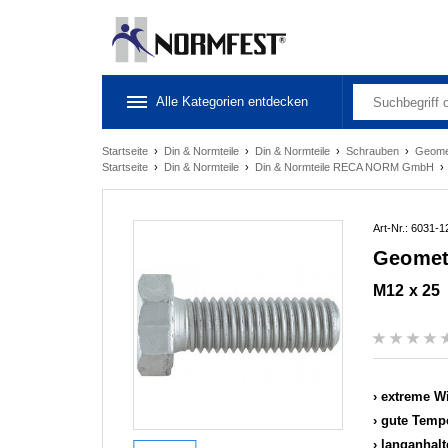
Alle Kategorien entdecken
Startseite
›
Din & Normteile
›
Din & Normteile
›
Schrauben
›
Geome
Startseite
›
Din & Normteile
›
Din & Normteile RECA NORM GmbH
Art-Nr.: 6031-1
Geomet
M12 x 25
extreme Wi
gute Tempe
langanhal