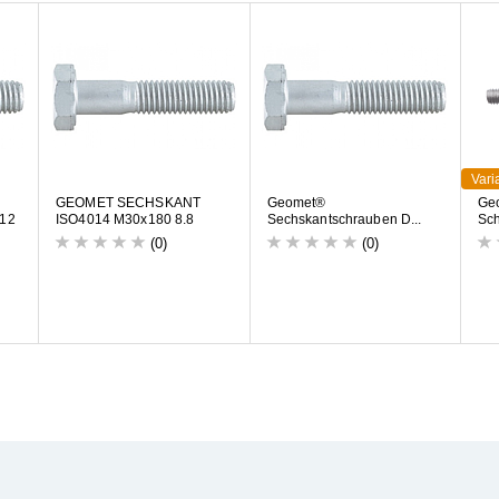
Vari
G
E
O
M
E
T
S
E
C
H
S
K
A
N
T
G
e
o
m
e
t
®
G
e
1
2
I
S
O
4
0
1
4
M
3
0
x
1
8
0
8
.
8
S
e
c
h
s
k
a
n
t
s
c
h
r
a
u
b
e
n
D
.
.
.
S
c
(0)
(0)