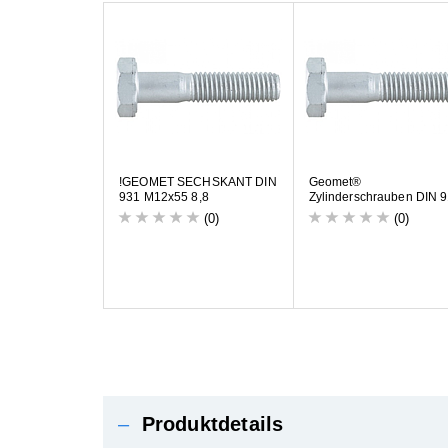
!
G
E
O
M
E
T
S
E
C
H
S
K
A
N
T
D
I
N
G
e
o
m
e
t
®
9
3
1
M
1
2
x
5
5
8
,
8
Z
y
l
i
n
d
e
r
s
c
h
r
a
u
b
e
n
D
I
N
9
(0)
(0)
–
Produktdetails