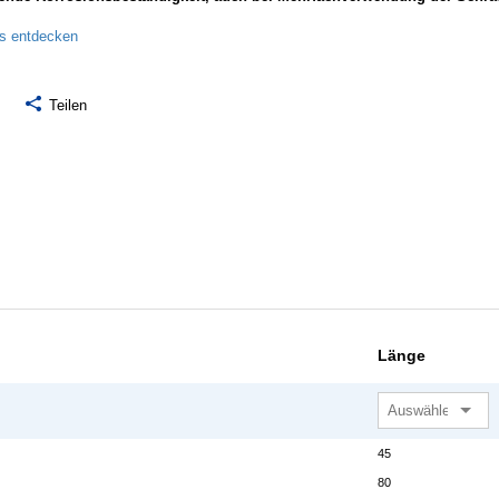
ls entdecken
Teilen
Länge
45
80