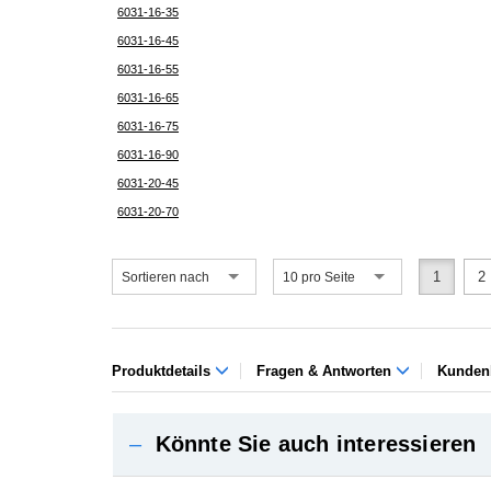
6031-16-35
6031-16-45
6031-16-55
6031-16-65
6031-16-75
6031-16-90
6031-20-45
6031-20-70
1
2
Sortieren nach
10 pro Seite
Produktdetails
Fragen & Antworten
Kunden
–
Könnte Sie auch interessieren