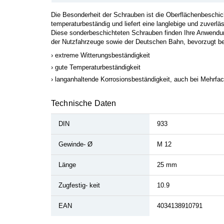
Die Besonderheit der Schrauben ist die Oberflächenbeschi
temperaturbeständig und liefert eine langlebige und zuverl
Diese sonderbeschichteten Schrauben finden Ihre Anwendu
der Nutzfahrzeuge sowie der Deutschen Bahn, bevorzugt 
extreme Witterungsbeständigkeit
gute Temperaturbeständigkeit
langanhaltende Korrosionsbeständigkeit, auch bei Mehrf
Technische Daten
DIN
933
Gewinde- Ø
M 12
Länge
25 mm
Zugfestig- keit
10.9
EAN
4034138910791