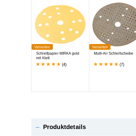
Varianten
Varianten
S
c
h
l
e
i
f
p
a
p
i
e
r
M
I
R
K
A
g
o
l
d
M
u
l
t
i
-
A
i
r
S
c
h
l
e
i
f
s
c
h
e
i
b
e
m
i
t
K
l
e
t
t
(4)
(7)
–
Produktdetails