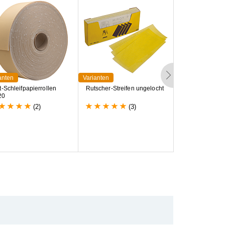
anten
Varianten
Varianten
t
-
S
c
h
l
e
i
f
p
a
p
i
e
r
r
o
l
l
e
n
R
u
t
s
c
h
e
r
-
S
t
r
e
i
f
e
n
u
n
g
e
l
o
c
h
t
F
e
i
l
e
n
s
t
r
e
i
f
e
n
2
0
(2)
(3)