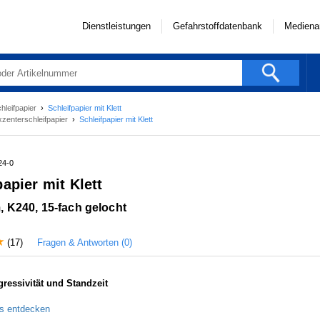
Dienstleistungen
Gefahrstoffdatenbank
Mediena
hleifpapier
›
Schleifpapier mit Klett
xzenterschleifpapier
›
Schleifpapier mit Klett
24-0
papier mit Klett
 K240, 15-fach gelocht
Fragen & Antworten (0)
(17)
ressivität und Standzeit
ls entdecken