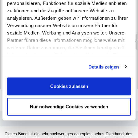
personalisieren, Funktionen für soziale Medien anbieten
zu können und die Zugriffe auf unsere Website zu
analysieren. Außerdem geben wir Informationen zu Ihrer
Verwendung unserer Website an unsere Partner für
soziale Medien, Werbung und Analysen weiter. Unsere
Partner führen diese Informationen möglicherweise mit
weiteren Daten zusammen, die Sie ihnen bereitgestellt
S
c
h
a
l
l
d
ä
m
m
p
l
a
t
t
e
,
B
i
t
u
m
e
n
B
u
t
y
l
b
a
n
d
R
o
l
l
e
haben oder die sie im Rahmen Ihrer Nutzung der Dienste
(6)
(4)
gesammelt haben. Sie geben Einwilligung zu unseren
Details zeigen
Cookies, wenn Sie unsere Webseite weiterhin nutzen.
Cookies zulassen
Nur notwendige Cookies verwenden
–
Produktdetails
Dieses Band ist ein sehr hochwertiges dauerplastisches Dichtband, das