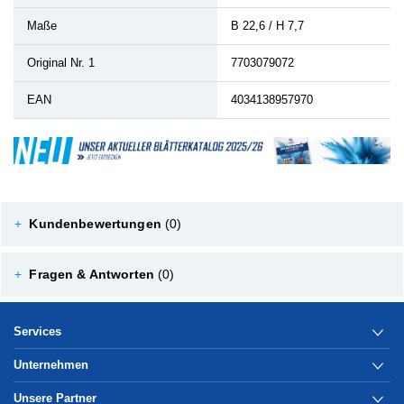
Maße
B 22,6 / H 7,7
Original Nr. 1
7703079072
EAN
4034138957970
+
Kundenbewertungen
(0)
+
Fragen & Antworten
(0)
Services
Unternehmen
Unsere Partner