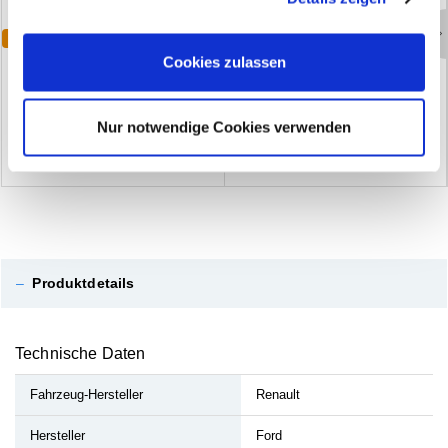
Cookies, wenn Sie unsere Webseite weiterhin nutzen.
Varianten
K
a
b
e
l
b
ä
n
d
e
r
l
ö
s
b
a
r
Cookies zulassen
T
ü
r
d
i
c
h
t
u
n
g
s
c
l
i
p
(2)
(0)
Nur notwendige Cookies verwenden
–
Produktdetails
Technische Daten
Fahrzeug-Hersteller
Renault
Hersteller
Ford