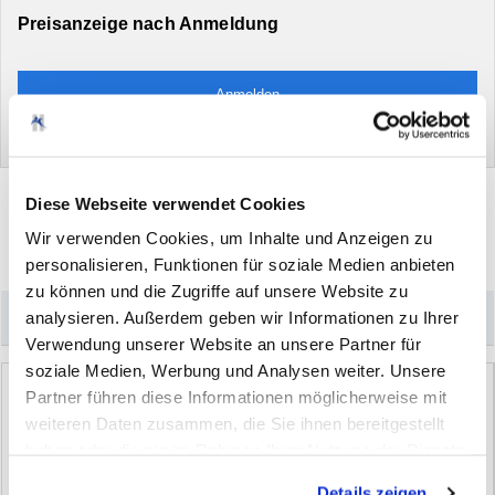
Preisanzeige nach Anmeldung
Anmelden
Neu hier?
Jetzt registrieren
Diese Webseite verwendet Cookies
Wir verwenden Cookies, um Inhalte und Anzeigen zu
Drucken
Artikel
empfehlen
personalisieren, Funktionen für soziale Medien anbieten
zu können und die Zugriffe auf unsere Website zu
analysieren. Außerdem geben wir Informationen zu Ihrer
–
Könnte Sie auch interessieren
Verwendung unserer Website an unsere Partner für
soziale Medien, Werbung und Analysen weiter. Unsere
Partner führen diese Informationen möglicherweise mit
weiteren Daten zusammen, die Sie ihnen bereitgestellt
haben oder die sie im Rahmen Ihrer Nutzung der Dienste
gesammelt haben. Sie geben Einwilligung zu unseren
Details zeigen