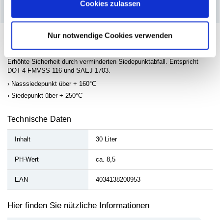
Cookies zulassen
–
Produktdetails
Nur notwendige Cookies verwenden
Bremsflüssigkeit DOT 4 ist für alle hydraulischen Bremssysteme mit
synthetischer Flüssigkeit geeignet. Mischbar mit Bremsflüssigkeiten
gleicher Spezifikation. Neutrales Verhalten gegenüber Bremsenteilen.
Erhöhte Sicherheit durch verminderten Siedepunktabfall. Entspricht
DOT-4 FMVSS 116 und SAEJ 1703.
Nasssiedepunkt über + 160°C
Siedepunkt über + 250°C
Technische Daten
Inhalt
30 Liter
PH-Wert
ca. 8,5
EAN
4034138200953
Hier finden Sie nützliche Informationen