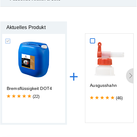
Aktuelles Produkt
+
A
u
s
g
u
s
s
h
a
h
n
B
r
e
m
s
f
l
ü
s
s
i
g
k
e
i
t
D
O
T
4
(22)
(46)