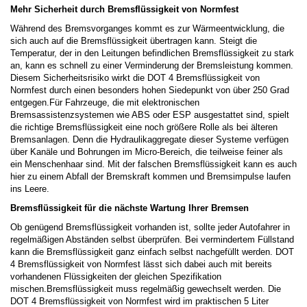
Mehr Sicherheit durch Bremsflüssigkeit von Normfest
Während des Bremsvorganges kommt es zur Wärmeentwicklung, die
sich auch auf die Bremsflüssigkeit übertragen kann. Steigt die
Temperatur, der in den Leitungen befindlichen Bremsflüssigkeit zu stark
an, kann es schnell zu einer Verminderung der Bremsleistung kommen.
Diesem Sicherheitsrisiko wirkt die DOT 4 Bremsflüssigkeit von
Normfest durch einen besonders hohen Siedepunkt von über 250 Grad
entgegen.Für Fahrzeuge, die mit elektronischen
Bremsassistenzsystemen wie ABS oder ESP ausgestattet sind, spielt
die richtige Bremsflüssigkeit eine noch größere Rolle als bei älteren
Bremsanlagen. Denn die Hydraulikaggregate dieser Systeme verfügen
über Kanäle und Bohrungen im Micro-Bereich, die teilweise feiner als
ein Menschenhaar sind. Mit der falschen Bremsflüssigkeit kann es auch
hier zu einem Abfall der Bremskraft kommen und Bremsimpulse laufen
ins Leere.
Bremsflüssigkeit für die nächste Wartung Ihrer Bremsen
Ob genügend Bremsflüssigkeit vorhanden ist, sollte jeder Autofahrer in
regelmäßigen Abständen selbst überprüfen. Bei vermindertem Füllstand
kann die Bremsflüssigkeit ganz einfach selbst nachgefüllt werden. DOT
4 Bremsflüssigkeit von Normfest lässt sich dabei auch mit bereits
vorhandenen Flüssigkeiten der gleichen Spezifikation
mischen.Bremsflüssigkeit muss regelmäßig gewechselt werden. Die
DOT 4 Bremsflüssigkeit von Normfest wird im praktischen 5 Liter