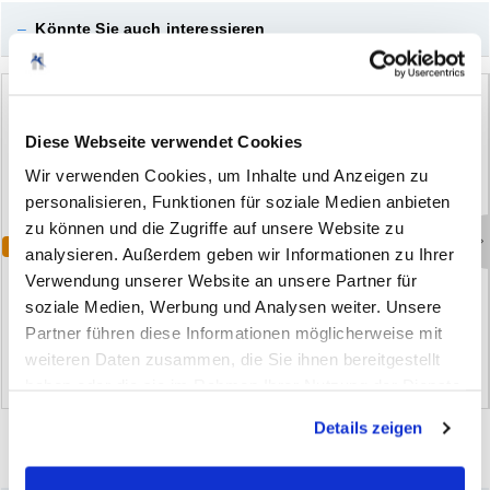
–
Könnte Sie auch interessieren
Diese Webseite verwendet Cookies
Wir verwenden Cookies, um Inhalte und Anzeigen zu
personalisieren, Funktionen für soziale Medien anbieten
zu können und die Zugriffe auf unsere Website zu
Varianten
Bestseller
analysieren. Außerdem geben wir Informationen zu Ihrer
B
r
e
m
s
e
n
r
e
i
n
i
g
e
r
B
r
e
m
t
e
c
B
r
e
m
s
e
n
r
e
i
n
i
g
e
r
M
C
-
1
Verwendung unserer Website an unsere Partner für
soziale Medien, Werbung und Analysen weiter. Unsere
(36)
(52)
Partner führen diese Informationen möglicherweise mit
weiteren Daten zusammen, die Sie ihnen bereitgestellt
haben oder die sie im Rahmen Ihrer Nutzung der Dienste
gesammelt haben. Sie geben Einwilligung zu unseren
Details zeigen
Cookies, wenn Sie unsere Webseite weiterhin nutzen.