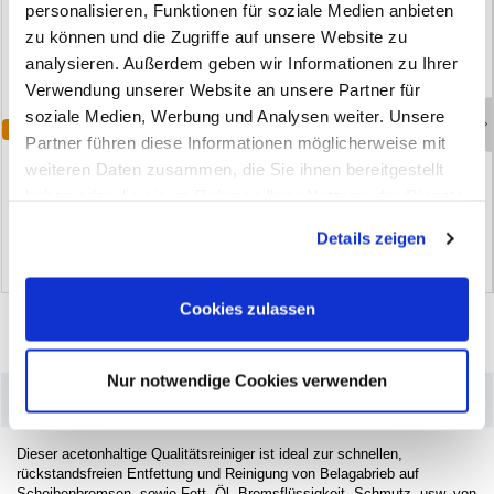
personalisieren, Funktionen für soziale Medien anbieten
zu können und die Zugriffe auf unsere Website zu
analysieren. Außerdem geben wir Informationen zu Ihrer
Verwendung unserer Website an unsere Partner für
soziale Medien, Werbung und Analysen weiter. Unsere
Varianten
Bestseller
Partner führen diese Informationen möglicherweise mit
B
r
e
m
s
e
n
r
e
i
n
i
g
e
r
B
r
e
m
t
e
c
B
r
e
m
s
e
n
r
e
i
n
i
g
e
r
M
C
-
1
weiteren Daten zusammen, die Sie ihnen bereitgestellt
(36)
(52)
haben oder die sie im Rahmen Ihrer Nutzung der Dienste
gesammelt haben. Sie geben Einwilligung zu unseren
Details zeigen
Cookies, wenn Sie unsere Webseite weiterhin nutzen.
Cookies zulassen
Nur notwendige Cookies verwenden
–
Produktdetails
Dieser acetonhaltige Qualitätsreiniger ist ideal zur schnellen,
rückstandsfreien Entfettung und Reinigung von Belagabrieb auf
Scheibenbremsen, sowie Fett, Öl, Bremsflüssigkeit, Schmutz, usw. von