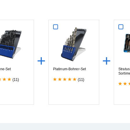
+
+
i
n
e
-
S
e
t
P
l
a
t
i
n
u
m
-
B
o
h
r
e
r
-
S
e
t
S
t
r
a
t
u
s
S
o
r
t
i
m
(11)
(11)