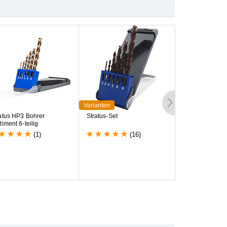
Varianten
Varianten
a
t
u
s
H
P
3
B
o
h
r
e
r
S
t
r
a
t
u
s
-
S
e
t
S
c
h
w
e
i
ß
p
u
n
k
t
b
r
t
i
m
e
n
t
6
-
t
e
i
l
i
g
M
u
l
t
i
-
L
a
y
e
r
B
e
s
(1)
(16)