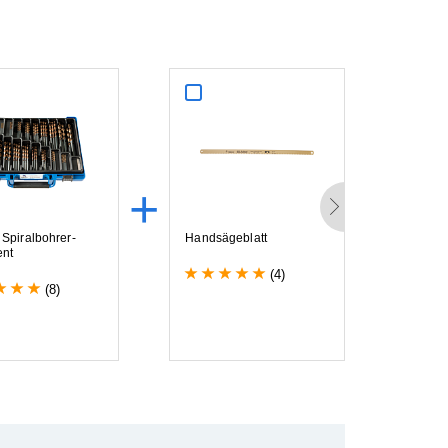
+
+
S
p
i
r
a
l
b
o
h
r
e
r
-
H
a
n
d
s
ä
g
e
b
l
a
t
t
N
i
g
h
t
e
n
t
S
p
i
r
a
l
1
0
,
0
m
(4)
(8)