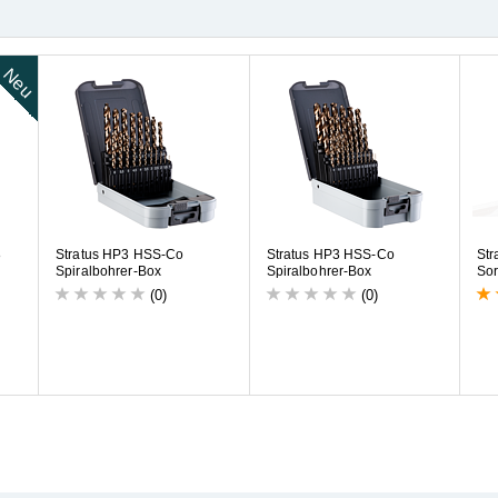
Neu
8
S
t
r
a
t
u
s
H
P
3
H
S
S
-
C
o
S
t
r
a
t
u
s
H
P
3
H
S
S
-
C
o
S
t
r
S
p
i
r
a
l
b
o
h
r
e
r
-
B
o
x
S
p
i
r
a
l
b
o
h
r
e
r
-
B
o
x
S
o
(0)
(0)