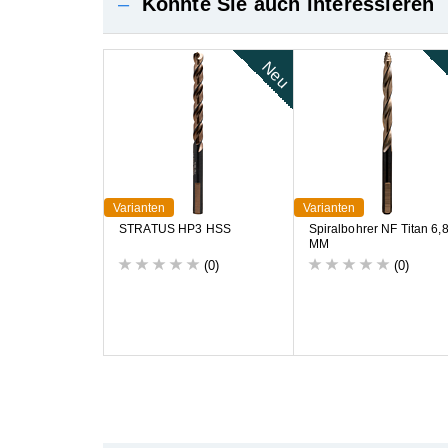
–
Könnte Sie auch interessieren
Neu
Varianten
Varianten
S
T
R
A
T
U
S
H
P
3
H
S
S
S
p
i
r
a
l
b
o
h
r
e
r
N
F
T
i
t
a
n
6
,
M
M
(0)
(0)