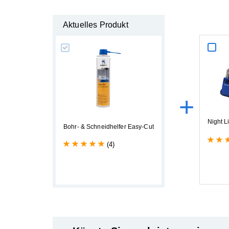
Aktuelles Produkt
+
N
i
g
h
t
L
B
o
h
r
-
&
S
c
h
n
e
i
d
h
e
l
f
e
r
E
a
s
y
-
C
u
t
(4)