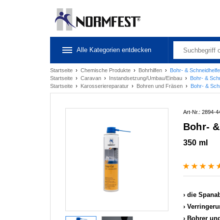
Alle Kategorien entdecken
Startseite
›
Chemische Produkte
›
Bohrhilfen
›
Bohr- & Schneidhelf
Startseite
›
Caravan
›
Instandsetzung/Umbau/Einbau
›
Bohr- & Sch
Startseite
›
Karosseriereparatur
›
Bohren und Fräsen
›
Bohr- & Sch
Art-Nr.: 2894-4
Bohr- &
350 ml
die Spanab
Verringer
Bohrer un