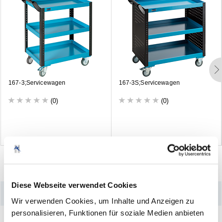
1
6
7
-
3
;
S
e
r
v
i
c
e
w
a
g
e
n
1
6
7
-
3
S
;
S
e
r
v
i
c
e
w
a
g
e
n
(0)
(0)
Diese Webseite verwendet Cookies
–
Produktdetails
Wir verwenden Cookies, um Inhalte und Anzeigen zu
personalisieren, Funktionen für soziale Medien anbieten
Mit Rändelung