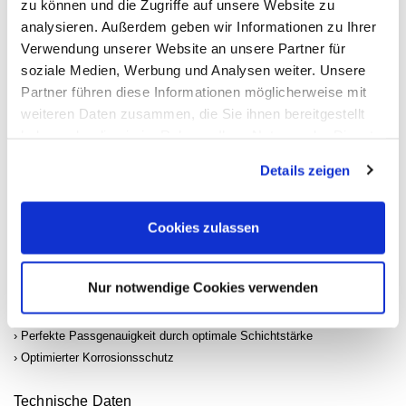
zu können und die Zugriffe auf unsere Website zu
Oberfläche: TIN beschichtet
analysieren. Außerdem geben wir Informationen zu Ihrer
Made in Germany
Verwendung unserer Website an unsere Partner für
Antrieb: 1/4 Zoll (6,3 mm) Vierkant hohl
soziale Medien, Werbung und Analysen weiter. Unsere
Abtrieb: Innen TORX® Profil
Partner führen diese Informationen möglicherweise mit
Schlüsselweite: ∙ T20
weiteren Daten zusammen, die Sie ihnen bereitgestellt
Maße: 28 mm
haben oder die sie im Rahmen Ihrer Nutzung der Dienste
Länge l1: 4 mm
gesammelt haben. Sie geben Einwilligung zu unseren
Details zeigen
Netto-Gewicht (kg): 0.01 kg
Cookies, wenn Sie unsere Webseite weiterhin nutzen.
Für Handbetätigung
Warum TiN (Titan-Nitrid)-Beschichtung?
Cookies zulassen
Spezielles Verfahren für sehr harte TiN-Beschichtung erreicht extrem
hohe Haft- und Abriebfestigkeit der Schicht
Optimal geeignet bei Dauerbelastungen, z.B. Serienverschraubungen
Nur notwendige Cookies verwenden
in Industrie und Handwerk
Stärkerer Verschleißschutz sichert Standzeitverbesserung
Perfekte Passgenauigkeit durch optimale Schichtstärke
Optimierter Korrosionsschutz
Technische Daten