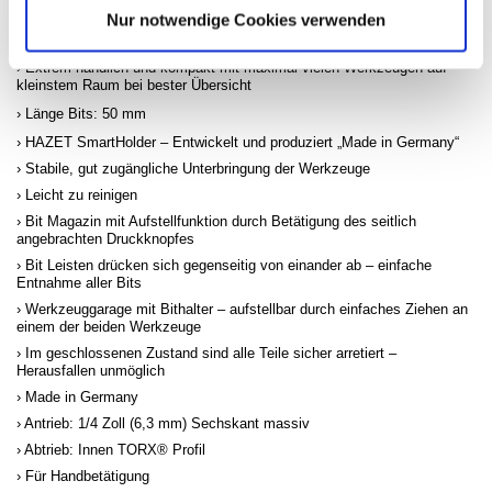
Nur notwendige Cookies verwenden
Praktischer Werkzeug-Satz – für jeden Handwerker oder für Zuhause –
Perfekt als Ergänzung für den Werkzeugkoffer
Extrem handlich und kompakt mit maximal vielen Werkzeugen auf
kleinstem Raum bei bester Übersicht
Länge Bits: 50 mm
HAZET SmartHolder – Entwickelt und produziert „Made in Germany“
Stabile, gut zugängliche Unterbringung der Werkzeuge
Leicht zu reinigen
Bit Magazin mit Aufstellfunktion durch Betätigung des seitlich
angebrachten Druckknopfes
Bit Leisten drücken sich gegenseitig von einander ab – einfache
Entnahme aller Bits
Werkzeuggarage mit Bithalter – aufstellbar durch einfaches Ziehen an
einem der beiden Werkzeuge
Im geschlossenen Zustand sind alle Teile sicher arretiert –
Herausfallen unmöglich
Made in Germany
Antrieb: 1/4 Zoll (6,3 mm) Sechskant massiv
Abtrieb: Innen TORX® Profil
Für Handbetätigung