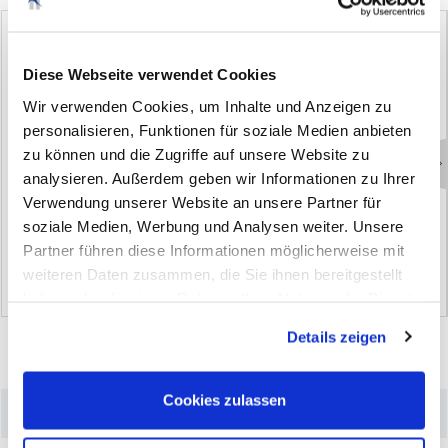
Diese Webseite verwendet Cookies
Wir verwenden Cookies, um Inhalte und Anzeigen zu
personalisieren, Funktionen für soziale Medien anbieten
zu können und die Zugriffe auf unsere Website zu
analysieren. Außerdem geben wir Informationen zu Ihrer
1
6
7
-
3
;
S
e
r
v
i
c
e
w
a
g
e
n
1
6
7
-
3
S
;
S
e
r
v
i
c
e
w
a
g
e
n
Verwendung unserer Website an unsere Partner für
soziale Medien, Werbung und Analysen weiter. Unsere
(0)
(0)
Partner führen diese Informationen möglicherweise mit
weiteren Daten zusammen, die Sie ihnen bereitgestellt
haben oder die sie im Rahmen Ihrer Nutzung der Dienste
gesammelt haben. Sie geben Einwilligung zu unseren
Details zeigen
Cookies, wenn Sie unsere Webseite weiterhin nutzen.
Cookies zulassen
–
Produktdetails