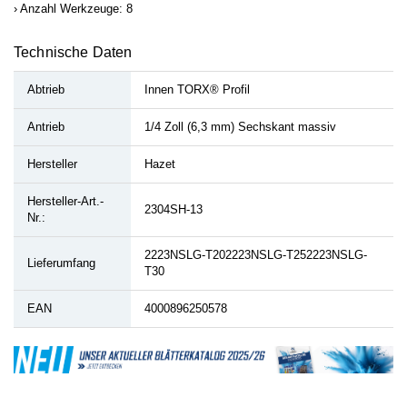
Anzahl Werkzeuge: 8
Technische Daten
Abtrieb
Innen TORX® Profil
Antrieb
1/4 Zoll (6,3 mm) Sechskant massiv
Hersteller
Hazet
Hersteller-Art.-
2304SH-13
Nr.:
2223NSLG-T202223NSLG-T252223NSLG-
Lieferumfang
T30
EAN
4000896250578