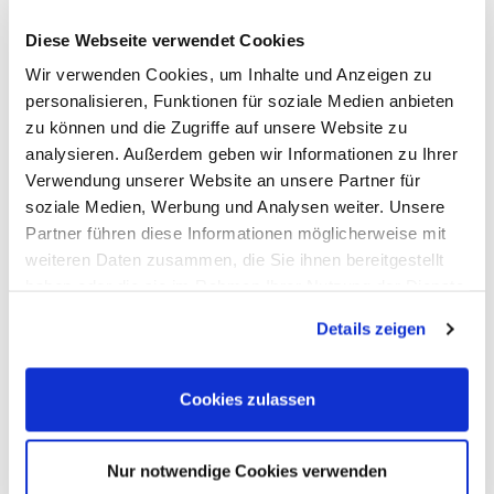
Diese Webseite verwendet Cookies
Wir verwenden Cookies, um Inhalte und Anzeigen zu
Anmelden
personalisieren, Funktionen für soziale Medien anbieten
zu können und die Zugriffe auf unsere Website zu
analysieren. Außerdem geben wir Informationen zu Ihrer
Neu hier? Jetzt registrieren
Verwendung unserer Website an unsere Partner für
Nutzen Sie die vielen Vorteile des persönlichen Kundenkontos
soziale Medien, Werbung und Analysen weiter. Unsere
Verwaltung der Lieferadressen
Partner führen diese Informationen möglicherweise mit
weiteren Daten zusammen, die Sie ihnen bereitgestellt
Prüfung der Lieferadressen
haben oder die sie im Rahmen Ihrer Nutzung der Dienste
Bestellhistorie
gesammelt haben. Sie geben Einwilligung zu unseren
Persönlicher Merkzettel
Details zeigen
Cookies, wenn Sie unsere Webseite weiterhin nutzen.
Sonder- & Rabattaktionen
Cookies zulassen
Registrieren
Nur notwendige Cookies verwenden